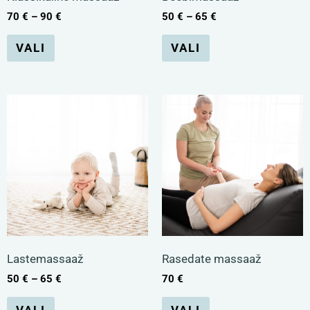
saab
saab
70
€
–
90
€
50
€
–
65
€
teha
teha
VALI
VALI
tootelehel.
tootelehel.
Hinnavahemik:
Sellel
Sellel
50 €
kuni
tootel
tootel
65 €
on
on
mitu
mitu
varianti.
varianti.
Valikuid
Valikuid
Lastemassaaž
Rasedate massaaž
saab
saab
50
€
–
65
€
70
€
teha
teha