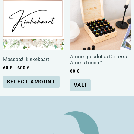
kuni
tootel
tootel
600 €
on
on
mitu
mitu
varianti.
varianti.
Valikuid
Valikuid
Aroomipuudutus DoTerra
Massaaži kinkekaart
AromaTouch™
saab
saab
60
€
–
600
€
80
€
teha
teha
SELECT AMOUNT
VALI
tootelehel.
tootelehel.