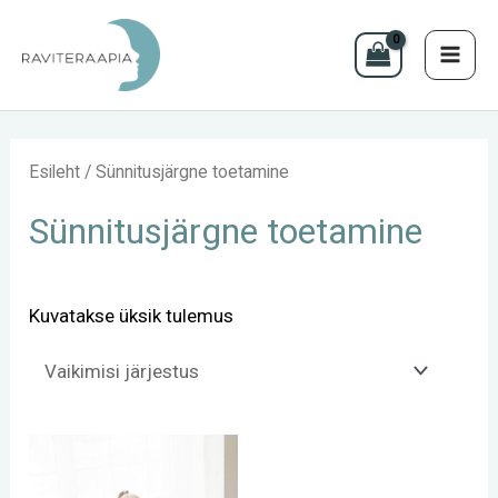
MAI
Skip
to
ME
content
Esileht
/ Sünnitusjärgne toetamine
Sünnitusjärgne toetamine
Kuvatakse üksik tulemus
Hinnavahemik:
Sellel
100 €
kuni