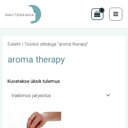
MAI
Skip
to
ME
content
Esileht
/ Tooted siltidega “aroma therapy”
aroma therapy
Kuvatakse üksik tulemus
Hinnavahemik:
Sellel
70 €
kuni