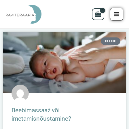
MAI
Skip
to
ME
content
BEEBID
Beebimassaaž või
imetamisnõustamine?