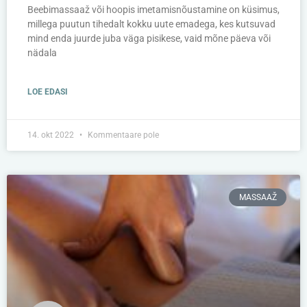
Beebimassaaž või hoopis imetamisnõustamine on küsimus,
millega puutun tihedalt kokku uute emadega, kes kutsuvad
mind enda juurde juba väga pisikese, vaid mõne päeva või
nädala
LOE EDASI
14. okt 2022
Kommentaare pole
MASSAAŽ